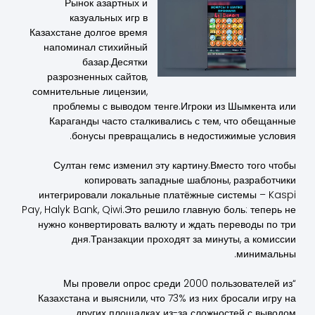
Рынок азартных и
казуальных игр в
Казахстане долгое время
напоминал стихийный
базар.Десятки
разрозненных сайтов,
сомнительные лицензии,
проблемы с выводом тенге.Игроки из Шымкента или
Караганды часто сталкивались с тем, что обещанные
бонусы превращались в недостижимые условия.
Султан гемс изменил эту картину.Вместо того чтобы
копировать западные шаблоны, разработчики
интегрировали локальные платёжные системы – Kaspi
Pay, Halyk Bank, Qiwi.Это решило главную боль: теперь не
нужно конвертировать валюту и ждать переводы по три
дня.Транзакции проходят за минуты, а комиссии
минимальны.
“Мы провели опрос среди 2000 пользователей из
Казахстана и выяснили, что 73% из них бросали игру на
других площадках из-за сложностей с выводом