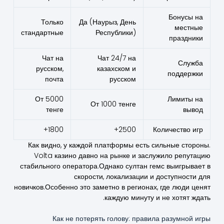
Бонусы на
Только
Да (Наурыз, День
местные
стандартные
Республики)
праздники
Чат на
Чат 24/7 на
Служба
русском,
казахском и
поддержки
почта
русском
От 5000
Лимиты на
От 1000 тенге
тенге
вывод
1800+
2500+
Количество игр
Как видно, у каждой платформы есть сильные стороны.
Volta казино давно на рынке и заслужило репутацию
стабильного оператора.Однако султан гемс выигрывает в
скорости, локализации и доступности для
новичков.Особенно это заметно в регионах, где люди ценят
каждую минуту и не хотят ждать.
Как не потерять голову: правила разумной игры