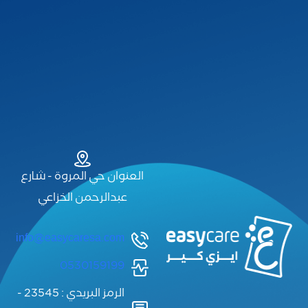
العنوان حي المروة - شارع
عبدالرحمن الخزاعي
info@easycaresa.com
0530159199
الرمز البريدي : 23545 -