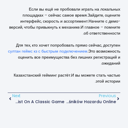
Если вы ещё не пробовали играть на локальных
площадках – сейчас самое время.Зайдите, оцените
интерфейс, скорость и ассортимент.Начните с демо-
версий, чтобы привыкнуть к механике.И главное – помните
об ответственности.
Для тех, кто хочет попробовать прямо сейчас, доступен
султан геймс кз с быстрым подключением
.Это возможность
оценить все преимущества без лишних регистраций и
ожиданий.
Казахстанский гейминг растёт.И вы можете стать частью
этой истории.
Next
Previous
Multiball Roulette For US Players: A Fresh Twist On A Classic Game
Kasyno Z Szybką Wypłatą: Najlepsze Miejsce Dla Miłośników Hazardu Online