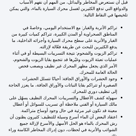
قبل أن نستعرض المخاطر والبدائل، من المهم أن نفهم الأسباب
والدوافع التي تدفع الكثيرين لغسل محرك السيارة بالماء، والتي يمكن
تلخيصها في النقاط التالية:
تراكم الأتربة والغبار: مع الاستخدام اليومي، وخاصةً في
المناطق الصحراوية أو المدن الكبيرة، تتراكم كميات كبيرة من
الغبار والأتربة على سطح محرك السيارة وأجزائه الداخلية، ما
يدفع الكثيرين للبحث عن طريقة فعّالة لإزالته.
تراكم الزيوت والشحوم: نتيجة التسريبات البسيطة أو في أثناء
عمليات تعبئة الزيوت وغيّرها قد تتجمع بقايا الزيوت والشحوم،
الأمر الذي يجعل مظهر المحرك غير نظيف ويصعب فحص
الحالة العامة للمحرك.
وجود الحشرات والأوراق الجافة: أحيانًا تتسلل الحشرات
الصغيرة أو تتراكم بقايا النباتات والأوراق الجافة، ما يعزز الحاجة
إلى تنظيف دوري للمحرك.
سهولة كشف الأعطال والتسريبات: المحرك النظيف يسهّل على
مالك السيارة أو الفني ملاحظة أي تسريب للسوائل أو أعطال
معينة قد تكون غير مرئية في حال وجود أوساخ متراكمة.
اعتقاد البعض أن الماء أسرع وسيلة للتنظيف: كثيرون يظنون أن
رش المحرك بالماء هو الحل الأسهل والأسرع لإزالة جميع
الشوائب والأتربة في لحظات، دون إدراك المخاطر الكامنة وراء
ذلك.