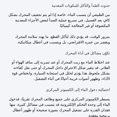
حدوث الصّدأ والتآكل للمكونات المعدنية
من الطبيعي أن يتسبب الماء، خاصة إذا لم يتم تجفيف المحرك بشكل
كافٍ بعد الغسيل، في تسريع عملية الصدأ لبعض الأجزاء المعدنية
المكشوفة أو غير المعالجة كيميائيًا.
بمرور الوقت، قد يؤدي ذلك لتآكل القطع، ما يهدد سلامة المحرك
ويقصر من عمره الافتراضي، بل ويتسبب في أعطال ميكانيكية.
تكوّن مشاكل في أداء المحرك
عند اختلاط الماء مع زيت المحرك أو عند تسربه إلى منافذ الهواء أو
الفلاتر، قد يتغير شكل الاحتراق داخل المحرك أو حتى تقل كفاءته
بشكل ملحوظ. هذا يؤدي لخلل في استجابة السيارة، وانخفاض قوة
الأداء، وظهور أصوات غريبة أحيانًا في أثناء التشغيل.
احتمالية دخول الماء إلى الكمبيوتر المركزي
يسيطر الكمبيوتر المركزي على جميع وظائف المحرك تقريبًا، فدخول
الماء إلى وحدة التحكم الإلكترونية قد يتسبب في مشاكل كثيرة، منها
فقدان القدرة على تشغيل المحرك بصورة صحيحة أو ظهور أعطال
برمجية معقدة.