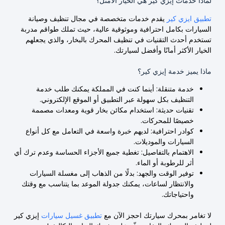
لماذا خدمات إيزي كير هي الخيار الأمثل؟
تطبيق ايزي كير
يقدم خدمات متخصصة في مجال تنظيف وصيانة
السيارات بكامل احترافية وموثوقية عالية، حيث تملك طواقم مدربة
تستخدم أحدث التقنيات في تنظيف المحرك بالبخار، والذي يجعلهم
الخيار الأكثر أمانًا وأفضل لسيارتك.
ماذا يميز خدمة إيزي كير؟
خدمة متنقلة: أينما كنت في المملكة يمكنك طلب خدمة
التنظيف بكل سهولة عبر التطبيق أو الموقع الإلكتروني.
تقنيات حديثة: استخدام مكائن بخار قوية ومعدات مصممة
خصيصًا للمحركات.
كوادر احترافية: لديهم خبرة واسعة في التعامل مع كل أنواع
السيارات والموديلات.
الاهتمام بالتفاصيل: تغطية جميع الأجزاء الحساسة وعدم ترك أي
أثر للرطوبة أو الماء.
توفير الوقت والجهد: بدلًا من الذهاب إلى مغسلة السيارات
والانتظار لساعات، يمكنك جدولة الموعد بما يتناسب مع وقتك
واحتياجاتك.
لا تغامر بمحرك سيارتك احجز الآن مع
تطبيق غسيل سيارات
إيزي كير