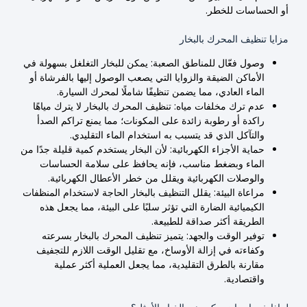
أو الحساسات للخطر.
مزايا تنظيف المحرك بالبخار
وصول فعّال للمناطق الصعبة: يمكن للبخار التغلغل بسهولة في
الأماكن الضيقة والزوايا التي يصعب الوصول إليها بالفرشاة أو
الماء العادي، مما يضمن تنظيفًا شاملًا لمحرك السيارة.
عدم ترك مخلفات مياه: تنظيف المحرك بالبخار لا يترك مياهًا
راكدة أو رطوبة زائدة على المكونات؛ مما يمنع تراكم الصدأ
والتآكل الذي قد يتسبب به استخدام الماء التقليدي.
حماية الأجزاء الكهربائية: لأن البخار يستخدم كمية قليلة جدًا من
الماء وبضغط مناسب، فإنه يحافظ على سلامة الحساسات
والوصلات الكهربائية ويقلل من خطر الأعطال الكهربائية.
مراعاة البيئة: يقلل التنظيف بالبخار الحاجة لاستخدام المنظفات
الكيميائية الضارة التي تؤثر سلبًا على البيئة، مما يجعل هذه
الطريقة أكثر صداقة للطبيعة.
توفير الوقت والجهد: يتميز تنظيف المحرك بالبخار بسرعته
وكفاءته في إزالة الأوساخ، مع تقليل الوقت اللازم للتجفيف
مقارنة بالطرق التقليدية، مما يجعل العملية أكثر عملية
واقتصادية.