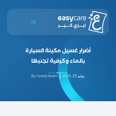
أضرار غسيل مكينة السيارة
بالماء وكيفية تجنبها
يوليو 29, 2025
roaaj team
By