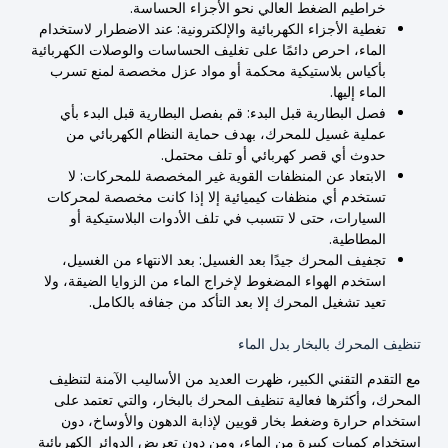
خراطيم الضغط العالي نحو الأجزاء الحساسة.
تغطية الأجزاء الكهربائية والإلكترونية: عند الاضطرار لاستخدام
الماء، احرص دائمًا على تغليف الحساسات والوصلات الكهربائية
بأكياس بلاستيكية محكمة أو مواد عزل مخصصة لمنع تسرب
الماء إليها.
فصل البطارية قبل البدء: قم بفصل البطارية قبل البدء بأي
عملية غسيل للمحرك، بهدف حماية النظام الكهربائي من
حدوث أي قصر كهربائي أو تلف محتمل.
الابتعاد عن المنظفات القوية غير المخصصة للمحركات: لا
تستخدم أي منظفات كيميائية إلا إذا كانت مخصصة لمحركات
السيارات، حتى لا تتسبب في تلف الأدوات البلاستيكية أو
المطاطية.
تجفيف المحرك جيدًا بعد الغسيل: بعد الانتهاء من الغسيل،
استخدم الهواء المضغوط لإخراج الماء من الزوايا الضيقة، ولا
تعيد تشغيل المحرك إلا بعد التأكد من جفافه بالكامل.
تنظيف المحرك بالبخار بدل الماء
مع التقدم التقني الكبير، ظهرت العديد من الأساليب الآمنة لتنظيف
المحرك، وأكثرها فعالية تنظيف المحرك بالبخار، والتي تعتمد على
استخدام حرارة وضغط بخار قويين لإذابة الدهون والأوساخ، دون
استخدام كميات كبيرة من الماء، ومن دون تعريض الدوائر الكهربائية